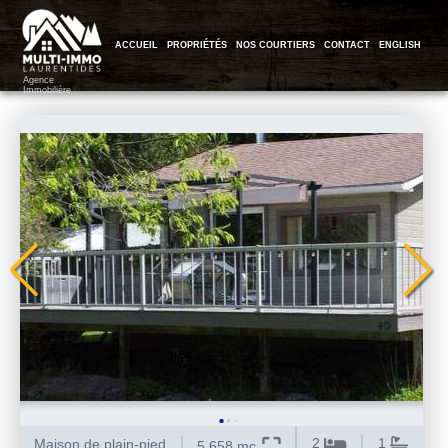
ACCUEIL
PROPRIÉTÉS
NOS COURTIERS
CONTACT
ENGLISH
Agence
Immobilière
2
1
Maison de plain-pied
5 658 mc