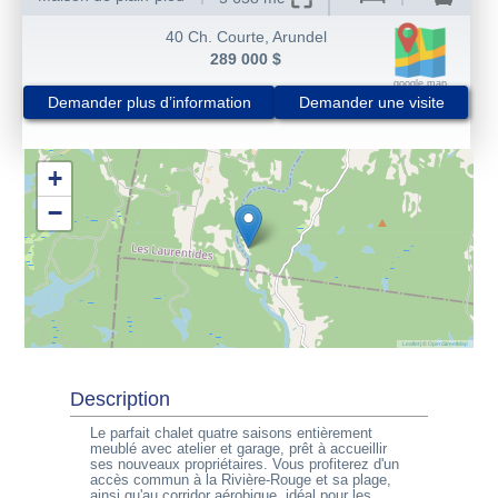
40 Ch. Courte
,
Arundel
289 000 $
google map
Demander plus d’information
Demander une visite
+
−
Leaflet
|
©
OpenStreetMap
Description
Le parfait chalet quatre saisons entièrement
meublé avec atelier et garage, prêt à accueillir
ses nouveaux propriétaires. Vous profiterez d'un
accès commun à la Rivière-Rouge et sa plage,
ainsi qu'au corridor aérobique, idéal pour les