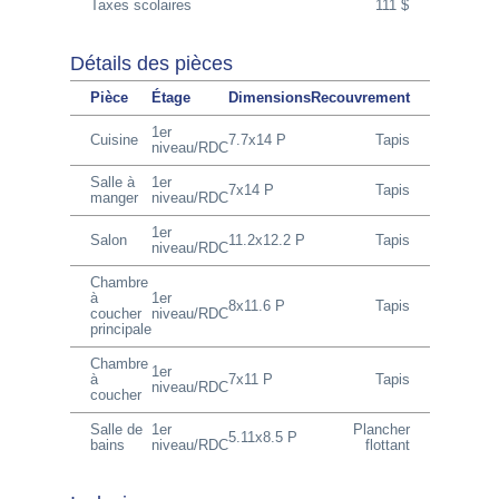
Taxes scolaires
111 $
Détails des pièces
Pièce
Étage
Dimensions
Recouvrement
1er
Cuisine
7.7x14 P
Tapis
niveau/RDC
Salle à
1er
7x14 P
Tapis
manger
niveau/RDC
1er
Salon
11.2x12.2 P
Tapis
niveau/RDC
Chambre
à
1er
8x11.6 P
Tapis
coucher
niveau/RDC
principale
Chambre
1er
à
7x11 P
Tapis
niveau/RDC
coucher
Salle de
1er
Plancher
5.11x8.5 P
bains
niveau/RDC
flottant