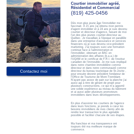
Courtier immobilier agréé,
Résidentiel et Commercial
(819) 425-0456
Dès mon plus jeune âge l’immobilier me
fascinait. À 21 ans j’ai obtenu mon permis
d’agent immobilier et à 24 ans je suis devenu
courtier et directeur d’agence, faisant de moi
l’un des plus jeunes courtier-directeur au
Québec. Je travaillais à l’époque en parallèle
dans une entreprise d’assurance et services
financiers où je suis devenu vice-président
marketing. J’ai toujours suivi une formation
continue face à l’administration et
l’immobilier, obtenant un BAC en
administration des affaires (b.a.a.) de
l’UQAM et le certificat de F.R.I. de l’institut
canadien de l’immeuble. Je me suis impliqué
dans notre chambre immobilière comme
directeur et dans notre communauté comme
Contactez moi
directeur du bureau touristique de St-Jovite ,
pour ensuite devenir président fondateur de
l’Office de Tourisme de Mont-Tremblant.
N’ayant pas assez de pain sur la planche j’ai
aussi agi à titre de gérant de projet pour
plusieurs constructions, ce qui m’a apporté
une solide expérience au niveau du bâtiment
et ai aussi aider plusieurs promoteurs
immobiliers dans leurs développements.
En plus d’assister les courtiers de l’agence
dans leurs fonctions, je prends à cœur les
besoins immobiliers de mes clients afin de
rendre leur transaction le plus agréable
possible et faciliter chacune de ses étapes.
Ma franchise et ma transparence ont
toujours été ma meilleure marque de
commerce.