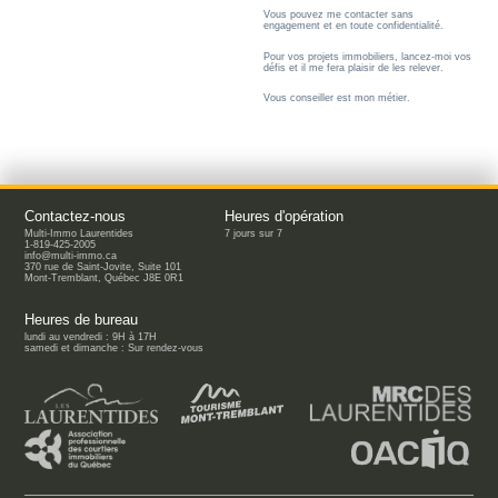
Vous pouvez me contacter sans
engagement et en toute confidentialité.
Pour vos projets immobiliers, lancez-moi vos
défis et il me fera plaisir de les relever.
Vous conseiller est mon métier.
Contactez-nous
Heures d'opération
Multi-Immo Laurentides
7 jours sur 7
1-819-425-2005
info@multi-immo.ca
370 rue de Saint-Jovite, Suite 101
Mont-Tremblant, Québec J8E 0R1
Heures de bureau
lundi au vendredi : 9H à 17H
samedi et dimanche : Sur rendez-vous