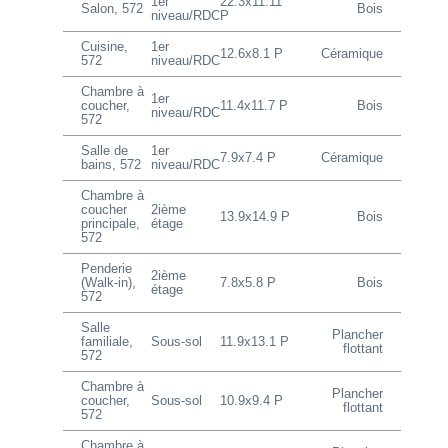
1er
22.3x11.11
Salon, 572
Bois
niveau/RDC
P
Cuisine,
1er
12.6x8.1 P
Céramique
572
niveau/RDC
Chambre à
1er
coucher,
11.4x11.7 P
Bois
niveau/RDC
572
Salle de
1er
7.9x7.4 P
Céramique
bains, 572
niveau/RDC
Chambre à
coucher
2ième
13.9x14.9 P
Bois
principale,
étage
572
Penderie
2ième
(Walk-in),
7.8x5.8 P
Bois
étage
572
Salle
Plancher
familiale,
Sous-sol
11.9x13.1 P
flottant
572
Chambre à
Plancher
coucher,
Sous-sol
10.9x9.4 P
flottant
572
Chambre à