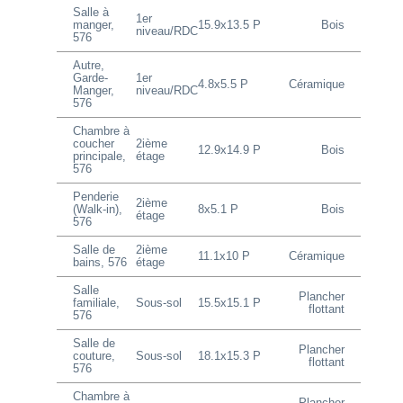
Salle à
1er
manger,
15.9x13.5 P
Bois
niveau/RDC
576
Autre,
Garde-
1er
4.8x5.5 P
Céramique
Manger,
niveau/RDC
576
Chambre à
coucher
2ième
12.9x14.9 P
Bois
principale,
étage
576
Penderie
2ième
(Walk-in),
8x5.1 P
Bois
étage
576
Salle de
2ième
11.1x10 P
Céramique
bains, 576
étage
Salle
Plancher
familiale,
Sous-sol
15.5x15.1 P
flottant
576
Salle de
Plancher
couture,
Sous-sol
18.1x15.3 P
flottant
576
Chambre à