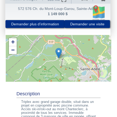
572 576 Ch. du Mont-Loup-Garou
,
Sainte-Adèle
1 149 000 $
google map
Demander plus d’information
Demander une visite
+
−
Leaflet
|
©
OpenStreetMap
Description
Triplex avec grand garage double, situé dans un
projet en copropriété avec piscine commune.
Accès ski-in/ski-out au mont Chanteclerc, à
proximité de tous les services. Immeuble
composé de 3 maisons de ville en rangée, offrant