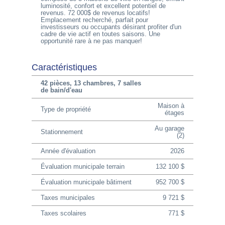
luminosité, confort et excellent potentiel de
revenus. 72 000$ de revenus locatifs!
Emplacement recherché, parfait pour
investisseurs ou occupants désirant profiter d'un
cadre de vie actif en toutes saisons. Une
opportunité rare à ne pas manquer!
Caractéristiques
42 pièces, 13 chambres, 7 salles
de bain/d'eau
Maison à
Type de propriété
étages
Au garage
Stationnement
(2)
Année d'évaluation
2026
Évaluation municipale terrain
132 100 $
Évaluation municipale bâtiment
952 700 $
Taxes municipales
9 721 $
Taxes scolaires
771 $