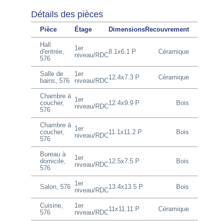
Détails des pièces
Pièce
Étage
Dimensions
Recouvrement
Hall
1er
d'entrée,
8.1x6.1 P
Céramique
niveau/RDC
576
Salle de
1er
12.4x7.3 P
Céramique
bains, 576
niveau/RDC
Chambre à
1er
coucher,
12.4x9.9 P
Bois
niveau/RDC
576
Chambre à
1er
coucher,
11.1x11.2 P
Bois
niveau/RDC
576
Bureau à
1er
domicile,
12.5x7.5 P
Bois
niveau/RDC
576
1er
Salon, 576
13.4x13.5 P
Bois
niveau/RDC
Cuisine,
1er
11x11.11 P
Céramique
576
niveau/RDC