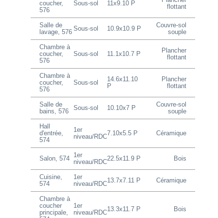
Plancher
coucher,
Sous-sol
11x9.10 P
flottant
576
Salle de
Couvre-sol
Sous-sol
10.9x10.9 P
lavage, 576
souple
Chambre à
Plancher
coucher,
Sous-sol
11.1x10.7 P
flottant
576
Chambre à
14.6x11.10
Plancher
coucher,
Sous-sol
P
flottant
576
Salle de
Couvre-sol
Sous-sol
10.10x7 P
bains, 576
souple
Hall
1er
d'entrée,
7.10x5.5 P
Céramique
niveau/RDC
574
1er
Salon, 574
22.5x11.9 P
Bois
niveau/RDC
Cuisine,
1er
13.7x7.11 P
Céramique
574
niveau/RDC
Chambre à
coucher
1er
13.3x11.7 P
Bois
principale,
niveau/RDC