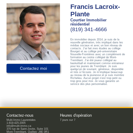
Francis Lacroix-
Plante
Courtier Immobilier
résidentiel
(819) 341-4666
En immobilier depuis 2014, je suis de la
nouvelle génération, très impliqué dans les
médias sociaux et avec un bon réseau de
contacts. J’ai fait mes études au collège
Bourget et au collège pré-universitaire
Nouvelle-Frontières avec un complément de
formation au centre collégial de Mont-
Tremblant. J’ai été joueur collégial au
basketball et maintenant comme entraineur
pour les jeunes de Tremblant. Je suis
Contactez moi
quelqu’un de souriant, généreux, disponible
et très à l’écoute. Je m’implique beaucoup
au niveau de la jeunesse et je suis membre
Richelieu. Aucun projet n’est trop petit ou
trop gros pour moi. Je vous garantis un
service des plus personnalisé.
Contactez-nous
Heures d'opération
Multi-Immo Laurentides
7 jours sur 7
1-819-425-2005
info@multi-immo.ca
370 rue de Saint-Jovite, Suite 101
Mont-Tremblant, Québec J8E 0R1