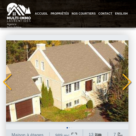
ACCUEIL
PROPRIÉTÉS
NOS COURTIERS
CONTACT
ENGLISH
Agence
Immobilière
576
13
7
Maison à étages
989 mc