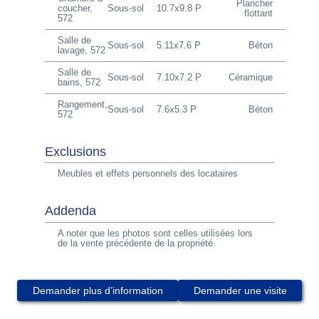
Plancher
coucher,
Sous-sol
10.7x9.8 P
flottant
572
Salle de
Sous-sol
5.11x7.6 P
Béton
lavage, 572
Salle de
Sous-sol
7.10x7.2 P
Céramique
bains, 572
Rangement,
Sous-sol
7.6x5.3 P
Béton
572
Exclusions
Meubles et effets personnels des locataires
Addenda
A noter que les photos sont celles utilisées lors
de la vente précédente de la propriété.
Demander plus d’information
Demander une visite