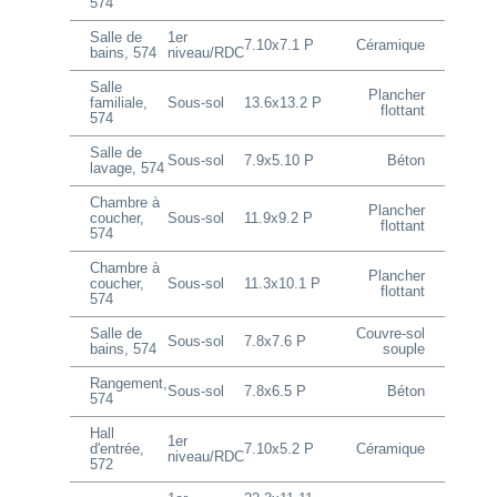
574
Salle de
1er
7.10x7.1 P
Céramique
bains, 574
niveau/RDC
Salle
Plancher
familiale,
Sous-sol
13.6x13.2 P
flottant
574
Salle de
Sous-sol
7.9x5.10 P
Béton
lavage, 574
Chambre à
Plancher
coucher,
Sous-sol
11.9x9.2 P
flottant
574
Chambre à
Plancher
coucher,
Sous-sol
11.3x10.1 P
flottant
574
Salle de
Couvre-sol
Sous-sol
7.8x7.6 P
bains, 574
souple
Rangement,
Sous-sol
7.8x6.5 P
Béton
574
Hall
1er
d'entrée,
7.10x5.2 P
Céramique
niveau/RDC
572