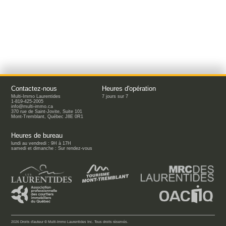
Contactez-nous
Heures d'opération
Multi-Immo Laurentides
7 jours sur 7
1-819-425-2005
info@multi-immo.ca
370 rue de Saint-Jovite, Suite 101
Mont-Tremblant, Québec J8E 0R1
Heures de bureau
lundi au vendredi : 9H à 17H
samedi et dimanche : Sur rendez-vous
2026 Droits d'auteur © Multi-Immo Laurentides Inc. Tous droits réservés.